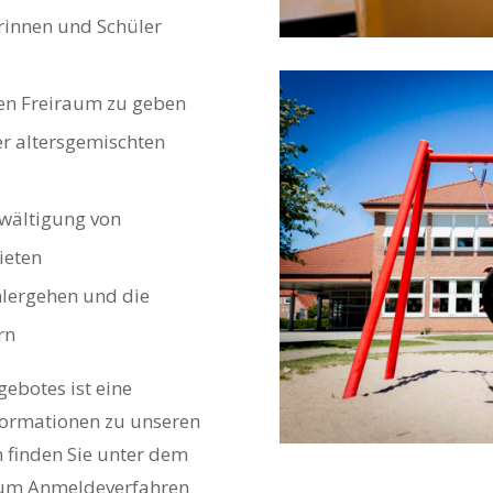
erinnen und Schüler
ten Freiraum zu geben
er altersgemischten
ewältigung von
ieten
hlergehen und die
rn
ebotes ist eine
nformationen zu unseren
finden Sie unter dem
 zum Anmeldeverfahren